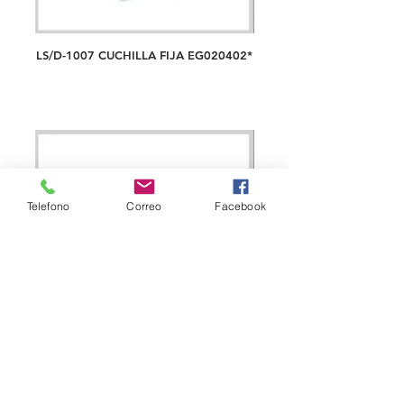
LS/D-1007 CUCHILLA FIJA EG020402*
Telefono
Correo
Facebook
LS/D-1008 CUCHILLA MOVIL
AT020401*, PARA MAQ. CHINAS