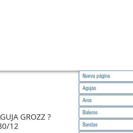
Nueva página
Agujas
Aros
Baleros
AGUJA GROZZ ?
80/12
Bandas