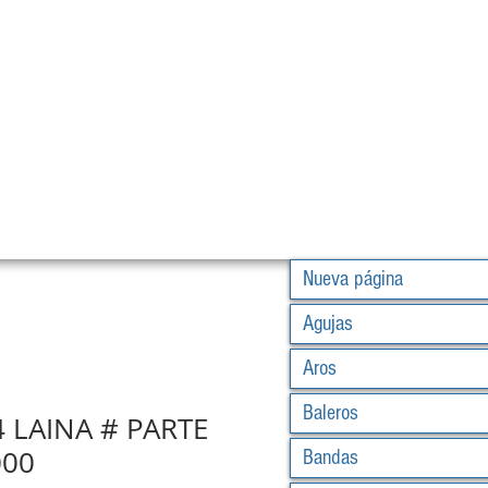
Nueva página
Agujas
Aros
Baleros
4 LAINA # PARTE
000
Bandas