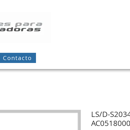
Contacto
LS/D-S203
AC051800