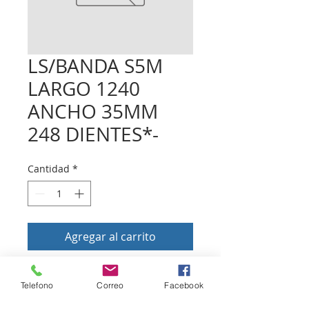
LS/BANDA S5M
LARGO 1240
ANCHO 35MM
248 DIENTES*-
Cantidad
*
Agregar al carrito
Telefono
Correo
Facebook
Volver a tienda