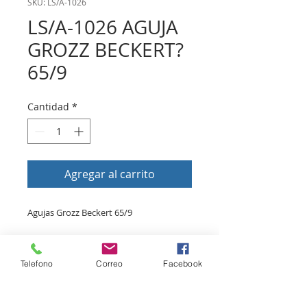
SKU: LS/A-1026
LS/A-1026 AGUJA
GROZZ BECKERT?
65/9
Cantidad
*
Agregar al carrito
Agujas Grozz Beckert 65/9
Volver a tienda
Telefono
Correo
Facebook