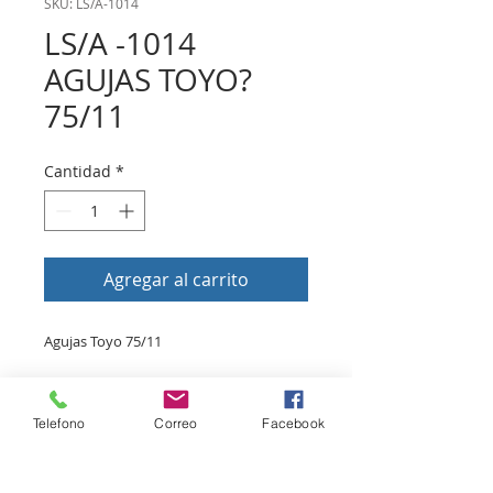
SKU: LS/A-1014
LS/A -1014
AGUJAS TOYO?
75/11
Cantidad
*
Agregar al carrito
Agujas Toyo 75/11
Volver a tienda
Telefono
Correo
Facebook