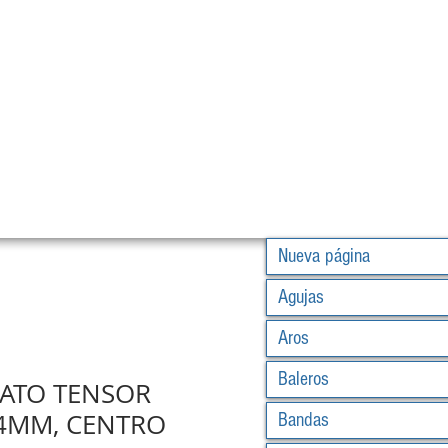
Nueva página
Agujas
Aros
Baleros
LATO TENSOR
4MM, CENTRO
Bandas