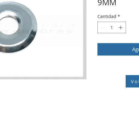
9MM
Cantidad
*
Agr
Vo