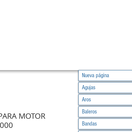
Nueva página
Agujas
Aros
Baleros
PARA MOTOR
000
Bandas