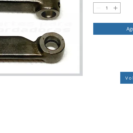
Agr
Vo