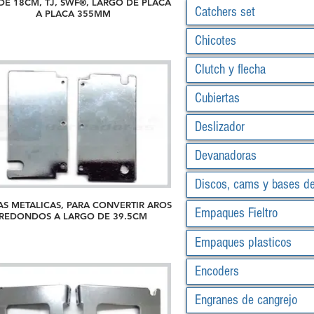
DE 18CM, TJ, SWF®, LARGO DE PLACA
Catchers set
A PLACA 355MM
Chicotes
Clutch y flecha
Cubiertas
Deslizador
Devanadoras
Discos, cams y bases d
AS METALICAS, PARA CONVERTIR AROS
Empaques Fieltro
REDONDOS A LARGO DE 39.5CM
Empaques plasticos
Encoders
Engranes de cangrejo