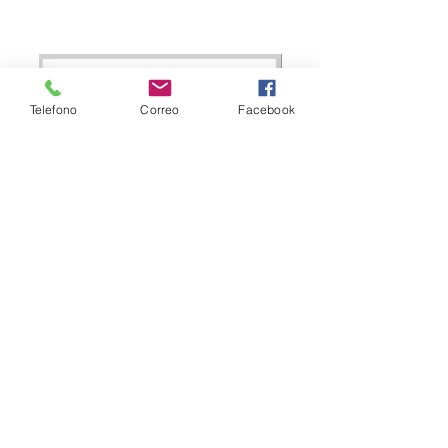
Telefono
Correo
Facebook
TORNILLO PARA PICKER, PARA
MAQUINA BARUDAN®, # DE PARTE
KC271001*