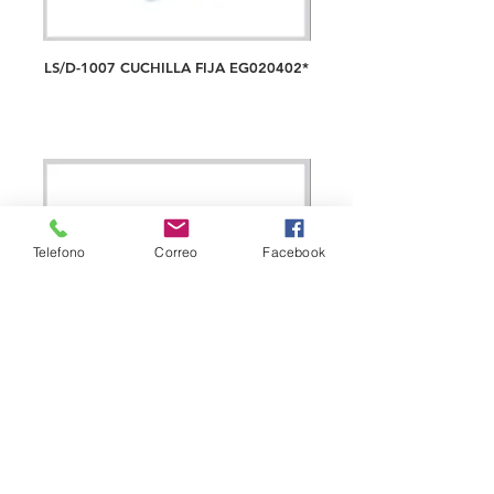
LS/D-1007 CUCHILLA FIJA EG020402*
Telefono
Correo
Facebook
LS/D-1008 CUCHILLA MOVIL
AT020401*, PARA MAQ. CHINAS