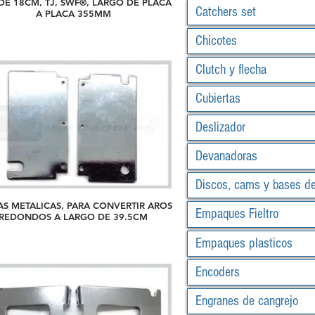
DE 18CM, TJ, SWF®, LARGO DE PLACA
Catchers set
A PLACA 355MM
Chicotes
Clutch y flecha
Cubiertas
Deslizador
Devanadoras
Discos, cams y bases d
AS METALICAS, PARA CONVERTIR AROS
Empaques Fieltro
REDONDOS A LARGO DE 39.5CM
Empaques plasticos
Encoders
Engranes de cangrejo