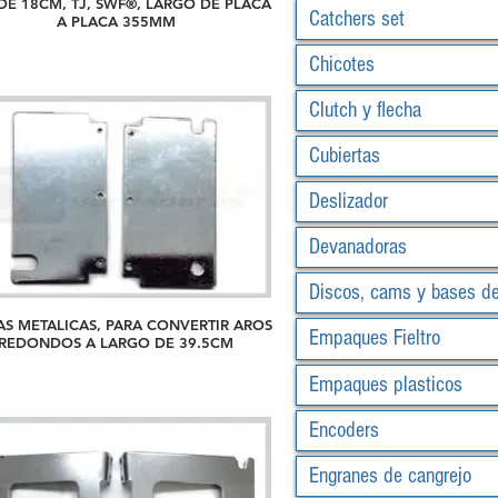
DE 18CM, TJ, SWF®, LARGO DE PLACA
Catchers set
A PLACA 355MM
Chicotes
Clutch y flecha
Cubiertas
Deslizador
Devanadoras
Discos, cams y bases d
AS METALICAS, PARA CONVERTIR AROS
Empaques Fieltro
REDONDOS A LARGO DE 39.5CM
Empaques plasticos
Encoders
Engranes de cangrejo