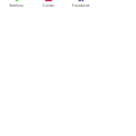
Telefono
Correo
Facebook
B092 EMPAQUE DE BARRA DE
AGUJA, GENERICO
B061 EMPAQUE PARA BASE DE
MARTILLO HB230414*