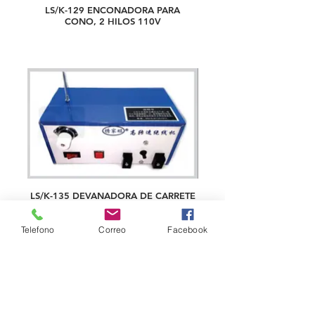
LS/K-129 ENCONADORA PARA
CONO, 2 HILOS 110V
LS/K-135 DEVANADORA DE CARRETE
Telefono
Correo
Facebook
*Las marcas y modelos aquí
mencionados son propiedad de sus
respectivos dueños. Partes para
Bordadoras no tienen relación con