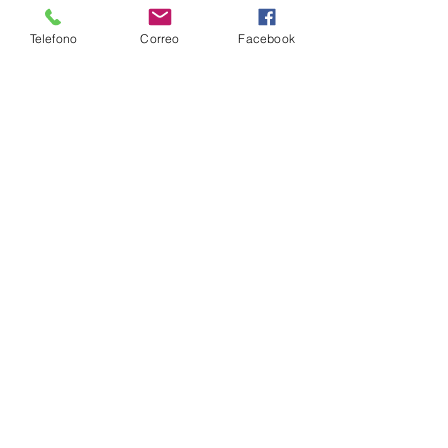
Telefono
Correo
Facebook
CUBIERTA FRONTAL B125
CUBIERTA FRONTAL B235