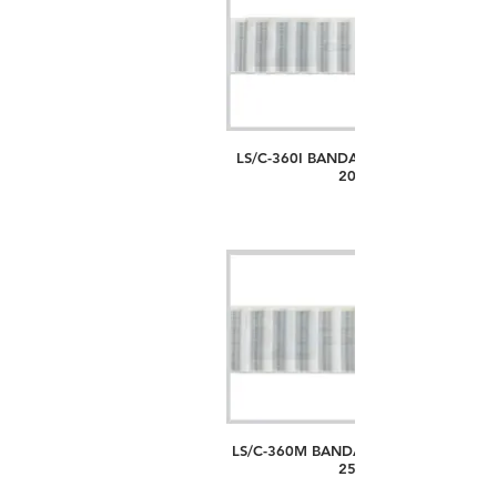
LS/C-360I BANDA PASO T5, ANCHO
20MM
LS/C-360M BANDA PASO T5, ANCHO
25MM