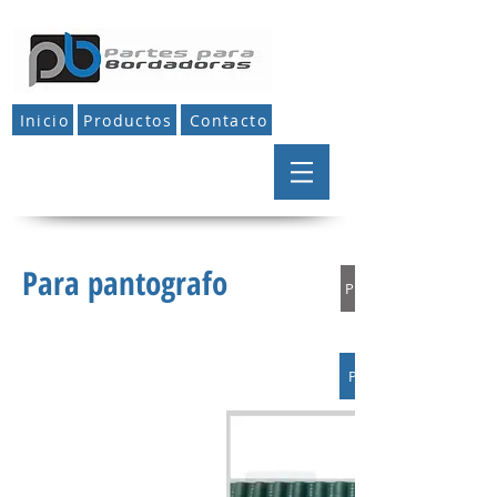
Inicio
Productos
Contacto
Para pantografo
Para pantografo
Para motor