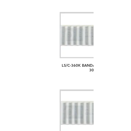
LS/C-360K BANDA PASO T5, ANCHO
30MM