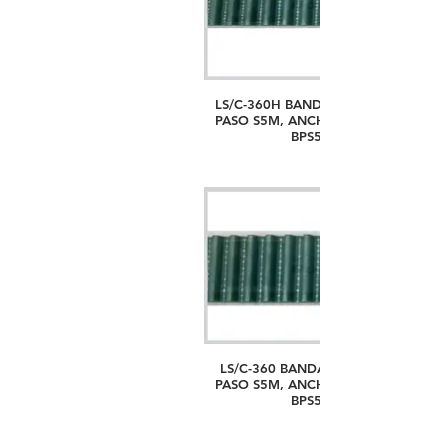
LS/C-360H BANDA PARA BASTIDOR
PASO S5M, ANCHO 15MM # PARTE
BPS5M15-*
LS/C-360 BANDA PARA BASTIDOR
PASO S5M, ANCHO 25MM # PARTE
BPS5M25-*