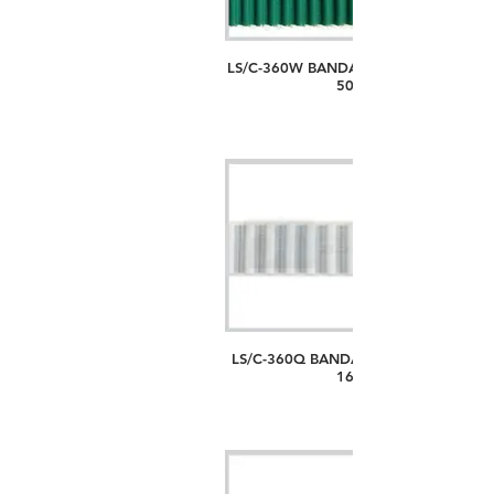
LS/C-360W BANDA PASO 5M, ANCHO
50MM
LS/C-360Q BANDA PASO T5, ANCHO
16MM