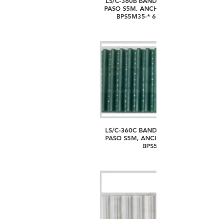
LS/C-360B BANDA PARA BASTIDOR
PASO S5M, ANCHO 35MM, # PARTE
BPS5M35-* 623500360000*
LS/C-360C BANDA PARA BASTIDOR
PASO S5M, ANCHO 50MM,# PARTE
BPS5M50-*