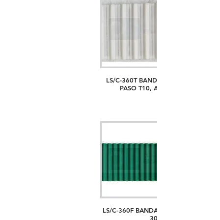
LS/C-360T BANDA PARA BASTIDOR
PASO T10, ANCHO 50MM
LS/C-360F BANDA PASO 5M, ANCHO
30MM