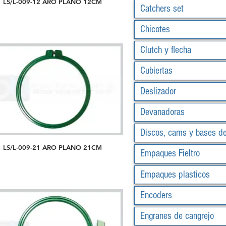
LS/L-009-12 ARO PLANO 12CM
Catchers set
Chicotes
Clutch y flecha
Cubiertas
Deslizador
Devanadoras
Discos, cams y bases d
LS/L-009-21 ARO PLANO 21CM
Empaques Fieltro
Empaques plasticos
Encoders
Engranes de cangrejo